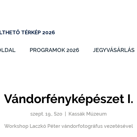
LTHETŐ TÉRKÉP 2026
OLDAL
PROGRAMOK 2026
JEGYVÁSÁRLÁS
Vándorfényképészet I.
szept. 19., Szo
  |  
Kassák Múzeum
Workshop Laczkó Péter vándorfotográfus vezetésével