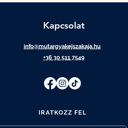
Kapcsolat
info@mutargyakejszakaja.hu
+36 30 511 7549
IRATKOZZ FEL