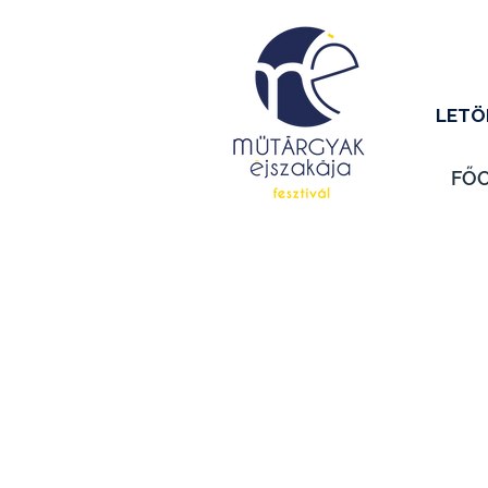
LETÖ
FŐ