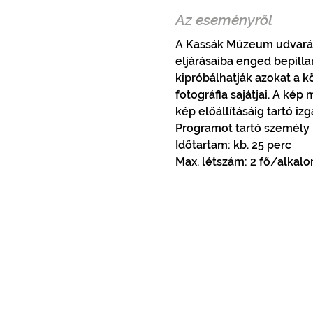
Az eseményről
A Kassák Múzeum udvarán f
eljárásaiba enged bepilla
kipróbálhatják azokat a 
fotográfia sajátjai. A ké
kép előállításáig tartó i
Programot tartó személy n
Időtartam: kb. 25 perc
Max. létszám: 2 fő/alkal