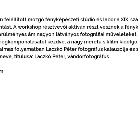
elállított mozgó fényképészeti stúdió és labor a XIX. szá
ntást. A workshop résztvevői aktívan részt vesznek a fén
körülményes ám nagyon látványos fotográfiai műveleteket, 
p megkomponálásától kezdve, a nagy méretű síkfilm kidolgoz
zgalmas folyamatban Laczkó Péter fotográfus kalauzolja és s
eve, titulusa: Laczkó Péter, vándorfotográfus
om