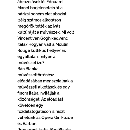
ábrázolásoktól Édouard 
Manet bárjelenetein át a 
párizsi bohém élet abszint 
ízéig számos alkotáson 
megörökítették az ivás 
kultúráját a művészek. Mi volt 
Vincent van Gogh kedvenc 
itala? Hogyan vált a Moulin 
Rouge kultikus hellyé? És 
egyáltalán: milyen a 
művészet íze? 
Bán Blanka 
művészettörténész 
előadásában megszólalnak a 
művészeti alkotások és egy 
finom italra invitálják a 
közönséget. Az előadást 
követően egy 
főzdelátogatáson is részt 
vehetünk az Opera Gin Főzde 
és Bárban. 
Programot tartja: Bán Blanka 