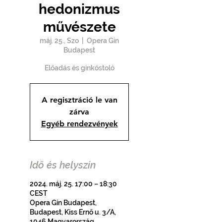
hedonizmus
művészete
máj. 25., Szo
  |  
Opera Gin
Budapest
Előadás és ginkóstoló
A regisztráció le van
zárva
Egyéb rendezvények
Idő és helyszín
2024. máj. 25. 17:00 – 18:30
CEST
Opera Gin Budapest,
Budapest, Kiss Ernő u. 3/A,
1046 Magyarország