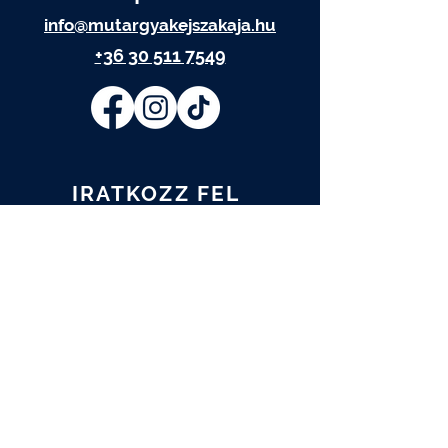
info@mutargyakejszakaja.hu
+36 30 511 7549
IRATKOZZ FEL
Elolvastam és elfogadom az
Adatkezelési tájékoztatót.
Adatkezelési tájékoztató
FELIRATKOZOM
A műtárgy.com hírlevelére is
feliratkozom.