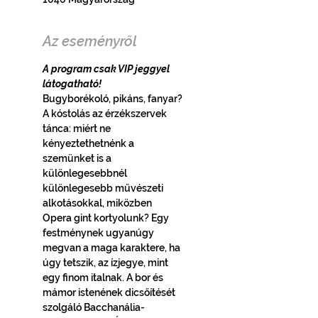
Az eseményről
A program csak VIP jeggyel 
látogatható!
Bugyborékoló, pikáns, fanyar? 
A kóstolás az érzékszervek 
tánca: miért ne 
kényeztethetnénk a 
szemünket is a 
különlegesebbnél 
különlegesebb művészeti 
alkotásokkal, miközben 
Opera gint kortyolunk? Egy 
festménynek ugyanúgy 
megvan a maga karaktere, ha 
úgy tetszik, az ízjegye, mint 
egy finom italnak. A bor és 
mámor istenének dicsőítését 
szolgáló Bacchanália-