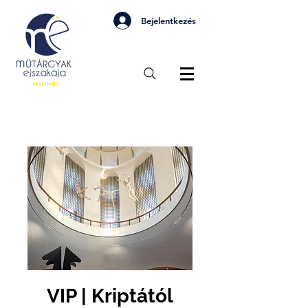
Bejelentkezés
VIP | Kriptától