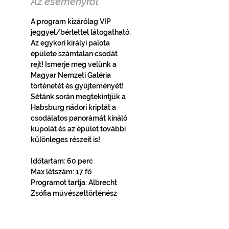
Az eseményről
A program kizárólag VIP 
jeggyel/bérlettel látogatható.
Az egykori királyi palota 
épülete számtalan csodát 
rejt! Ismerje meg velünk a 
Magyar Nemzeti Galéria 
történetét és gyűjteményét! 
Sétánk során megtekintjük a 
Habsburg nádori kriptát a 
csodálatos panorámát kínáló 
kupolát és az épület további 
különleges részeit is!
Időtartam: 60 perc
Max létszám: 17 fő
Programot tartja: Albrecht 
Zsófia művészettörténész