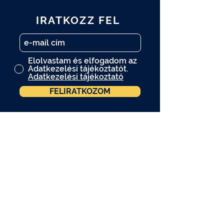
IRATKOZZ FEL
Elolvastam és elfogadom az
Adatkezelési tájékoztatót.
Adatkezelési tájékoztató
FELIRATKOZOM
A műtárgy.com hírlevelére is
feliratkozom.
A programváltozás jogát fenntartjuk.
A programokon kép- és videófelvétel
készül. Amennyiben Ön nem járul hozzá,
hogy a felvételen szerepeljen, kérjük
jelezze ezt a helyszínen tartózkodó fotós