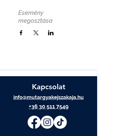
Esemény
megosztása
Kapcsolat
info@mutargyakejszakaja.hu
+36 30 511 7549