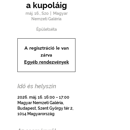
a kupoláig
máj. 16., Szo
  |  
Magyar
Nemzeti Galéria
Épületséta
A regisztráció le van
zárva
Egyéb rendezvények
Idő és helyszín
2026. máj. 16. 16:00 – 17:00
Magyar Nemzeti Galéria,
Budapest, Szent György tér 2,
1014 Magyarország